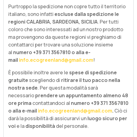
Purtroppo la spedizione non copre tutto il territorio
italiano, sono infatti
escluse dalla spedizione le
regioni CALABRIA, SARDEGNA, SICILIA
. Per tutti
coloro che sono interessati ad un nostro prodotto
ma provengono da queste regioni vi preghiamo di
contattarci per trovare una soluzione insieme
al
numero +39 371 3567810 o alla e-
mail
info.ecogreenland@gmail.com
!
È possibile inoltre avere le
spese di spedizione
gratuite
scegliendo di
ritirare il tuo pacco nella
nostra sede
. Per questa modalità sarà
necessario
prendere un appuntamento almeno 48
ore prima
contattandoci al
numero +39 371 3567810
o alla e-mail
info.ecogreenland@gmail.com
.
Ciò ci
darà la possibilità di assicurarvi un
luogo
sicuro per
voi
e la
disponibilità
del personale.